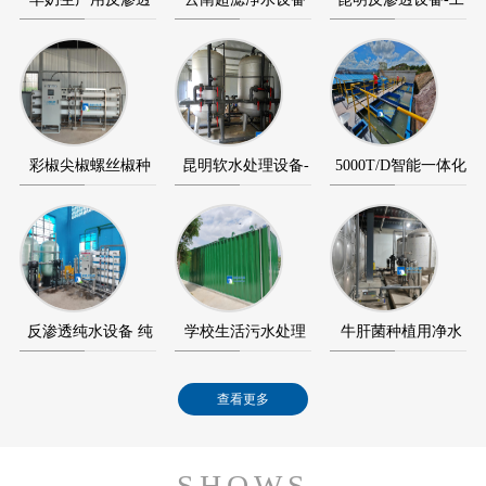
设备-反渗透纯水…
+反渗透纯水设备…
业反渗透纯水设…
彩椒尖椒螺丝椒种
昆明软水处理设备-
5000T/D智能一体化
植用超滤设备+反…
软化水设备-软水…
净水设备（净水…
反渗透纯水设备 纯
学校生活污水处理
牛肝菌种植用净水
水设备应用在澄…
智能化MBR膜一
设备应用在景洪宏…
查看更多
体…
SHOWS