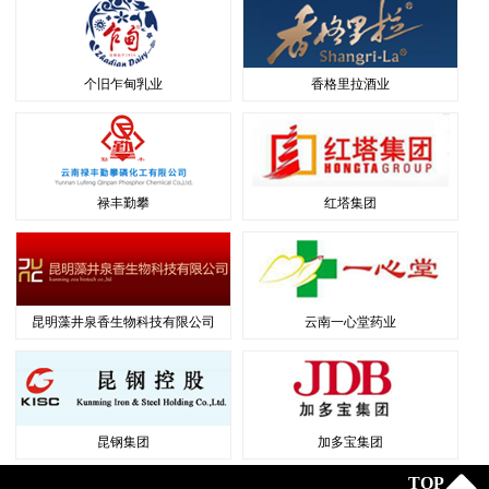
个旧乍甸乳业
香格里拉酒业
禄丰勤攀
红塔集团
昆明藻井泉香生物科技有限公司
云南一心堂药业
昆钢集团
加多宝集团
TOP