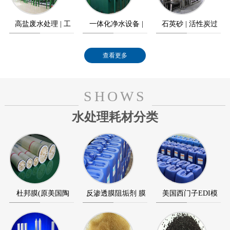
高盐废水处理 | 工
一体化净水设备 |
石英砂 | 活性炭过
业高盐废水零排放
农村饮水工程
滤器
查看更多
SHOWS
水处理耗材分类
杜邦膜(原美国陶
反渗透膜阻垢剂 膜
美国西门子EDI模
氏) 海德能反渗透膜
清洗剂 膜杀菌剂
块 美国通用GE EDI